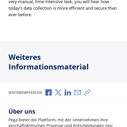
very manual, time-intensive task, you will hear how
today’s data collection is more efficient and secure than
ever before.
Weiteres
Informationsmaterial
Über Facebook teilen
Über X teilen
Über LinkedIn teilen
Über E-Mail teilen
Link zum Teilen ko
WEITEREMPFEHLEN
Über uns
Pega bietet die Plattform, mit der Unternehmen ihre
geschäftskritischen Prozesse und Entscheidungen neu