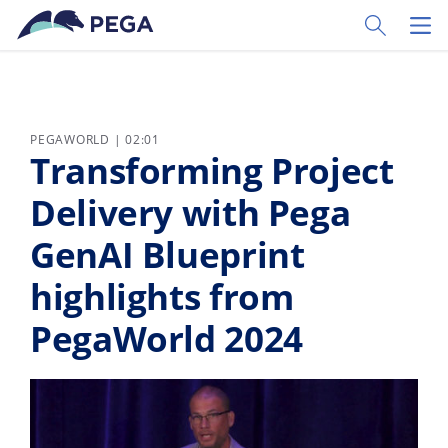
Pular para o conteúdo principal
Toggle Sear
Toggl
PEGAWORLD | 02:01
Transforming Project
Delivery with Pega
GenAI Blueprint
highlights from
PegaWorld 2024