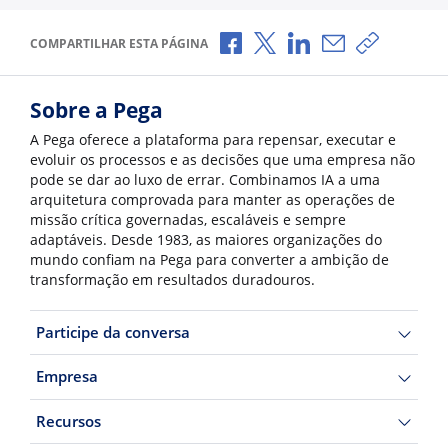
Compartilhar no Facebook
Compartilhar no X
Compartilhar no Li
Compartilhar p
Copiar li
COMPARTILHAR ESTA PÁGINA
Sobre a Pega
A Pega oferece a plataforma para repensar, executar e
evoluir os processos e as decisões que uma empresa não
pode se dar ao luxo de errar. Combinamos IA a uma
arquitetura comprovada para manter as operações de
missão crítica governadas, escaláveis e sempre
adaptáveis. Desde 1983, as maiores organizações do
mundo confiam na Pega para converter a ambição de
transformação em resultados duradouros.
Participe da conversa
Empresa
Recursos