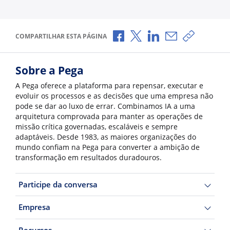
Compartilhar no Facebook
Compartilhar no X
Compartilhar no Li
Compartilhar p
Copiar li
COMPARTILHAR ESTA PÁGINA
Sobre a Pega
A Pega oferece a plataforma para repensar, executar e
evoluir os processos e as decisões que uma empresa não
pode se dar ao luxo de errar. Combinamos IA a uma
arquitetura comprovada para manter as operações de
missão crítica governadas, escaláveis e sempre
adaptáveis. Desde 1983, as maiores organizações do
mundo confiam na Pega para converter a ambição de
transformação em resultados duradouros.
Participe da conversa
Empresa
Recursos