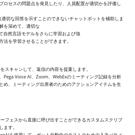
プロセスの問題点を発見したり、人員配置が適切かを評価し
は適切な回答を示すことのできないチャットボットを補助しま
解を深めて、適切な
て自然言語モデルをさらに学習および強
方法を学習させることができます。
ルをスキャンして、返信の内容を提案します。
Pega Voice AI
Zoom
WebEx
、
、
、
のミーティング記録を分析
とめ、ミーティング出席者のためのアクションアイテムを生
サーフェスから直接に呼び出すことができるカスタムスクリプ
します。
enAI