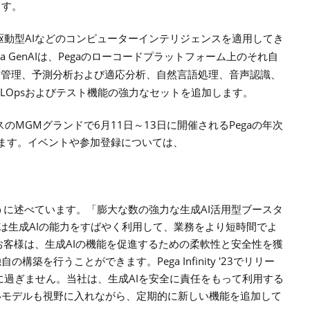
ます。
AI
駆動型
などのコンピューターインテリジェンスを適用してき
a GenAI
Pega
は、
のローコードプラットフォーム上のそれ自
定管理、予測分析および適応分析、自然言語処理、音声認識、
LOps
およびテスト機能の強力なセットを追加します。
MGM
6
11
13
Pega
スの
グランドで
月
日～
日に開催される
の年次
ます。イベントや参加登録については、
AI
うに述べています。「膨大な数の強力な生成
活用型ブースタ
AI
は生成
の能力をすばやく利用して、業務をより短時間でよ
AI
お客様は、生成
の機能を促進するための柔軟性と安全性を獲
Pega Infinity '23
独自の構築を行うことができます。
でリリー
AI
に過ぎません。当社は、生成
を安全に責任をもって利用する
いモデルも視野に入れながら、定期的に新しい機能を追加して