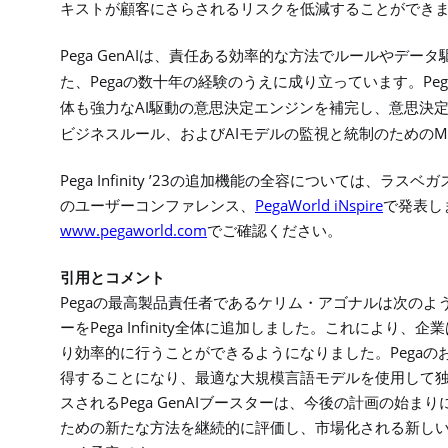
キストが顧客にさらされるリスクを低減することができ
Pega GenAI
は、責任ある効率的な方法でルールやデータ
Pega
Peg
た、
の数十年の経験のうえに成り立っています。
AI
体も強力な
駆動の意思決定エンジンを補完し、意思決
AI
M
ビジネスルール、および
モデルの監視と統制のための
Pega Infinity ’23
の追加機能の全容については、ラスベガ
PegaWorld iNspire
のユーザーコンファレンス、
で発表し
www.pegaworld.com
でご確認ください。
引用とコメント
Pega
の最高製品責任者であるケリム・アゴナルは次のよ
Pega Infinity
ーを
全体に追加しました。これにより、企業
Pega
り効率的に行うことができるようになりました。
の
得することになり、最適な大規模言語モデルを使用して
Pega GenAI
スされる
ブースターは、今後の計画の始まり
ための新たな方法を継続的に評価し、市場化される新し