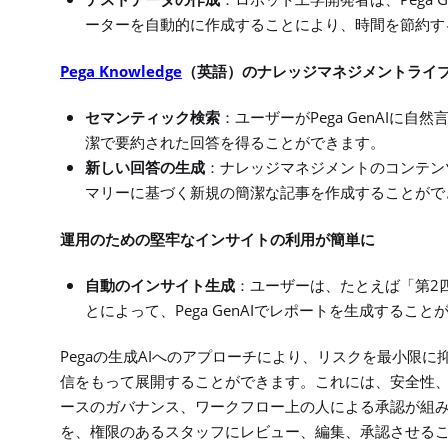
テストデータの作成
：ロボット工学開発者は、
ーターを自動的に作成することにより、時間を節約す
Pega Knowledge
（英語）のナレッジマネジメントライ
Pega GenAI
セマンティック検索
：ユーザーが
に自然
潔で要約された回答を得ることができます。
新しい回答の生成
：ナレッジマネジメントのコンテン
マリーに基づく新規の簡潔な記事を作成することがで
運用のための堅牢なインサイトの利用が簡単に
2
自動のインサイト生成
：ユーザーは、たとえば「第
Pega GenAI
とによって、
でレポートを生成すること
Pega
AI
の生成
へのアプローチにより、リスクを最小限に
信をもって展開することができます。これには、安全性
ースのガバナンス、ワークフロー上の人による承認が組
を、権限のあるスタッフにレビュー、編集、承認させる