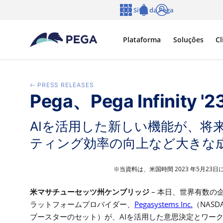
Pular para o conteúdo principal
Sites da Pega
Idioma
Notifications
Log in
Plataforma
Soluções
Cl
PRESS RELEASES
Pega、Pega Infini
AIを活用した新しい機能が、
ティング効率の向上など大きな
2023
5
23
※当資料は、米国時間
年
月
日
–
米マサチューセッツ州ケンブリッジ
本日、世界有数の
Pegasystems Inc.
NASD
ラットフォームプロバイダー、
（
AI
ブースターのセット）が、
を活用した意思決定とワー