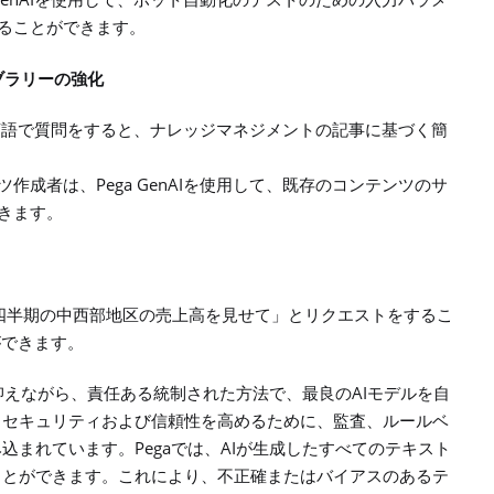
を使用して、ボット自動化のテストのための入力パラメ
ることができます。
ブラリーの強化
言語で質問をすると、ナレッジマネジメントの記事に基づく簡
Pega GenAI
ツ作成者は、
を使用して、既存のコンテンツのサ
きます。
四半期の中西部地区の売上高を見せて」とリクエストをするこ
ができます。
AI
抑えながら、責任ある統制された方法で、最良の
モデルを自
、セキュリティおよび信頼性を高めるために、監査、ルールベ
Pega
AI
み込まれています。
では、
が生成したすべてのテキスト
ことができます。これにより、不正確またはバイアスのあるテ