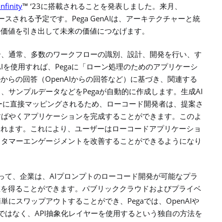
nfinity
™ ‘23
に搭載されることを発表しました。来月、
Pega GenAI
ースされる予定です。
は、アーキテクチャーと統
の価値を引き出して未来の価値につなげます。
合、通常、多数のワークフローの識別、設計、開発を行い、す
I
Pega
を使用すれば、
に「ローン処理のためのアプリケーシ
OpenAI
ルからの回答（
からの回答など）に
基づき、関連する
Pega
AI
ス、サンプルデータなどを
が自動的に作成します。生成
ーに直接マッピングされるため
、ローコード開発者は、提案さ
すばやくアプリケーションを完成することができます。このよ
されます。これにより、ユーザーはローコードアプリケーショ
スタマーエンゲージメントを改善することができるようになり
AI
って、企業は、
プロンプトのローコード開発が可能なプラ
値を得ることができます。パブリッククラウドおよびプライベ
Pega
OpenAI
簡単にスワップアウトすることができ、
では、
や
API
ではなく、
抽象化レイヤーを使用するという独自の方法を