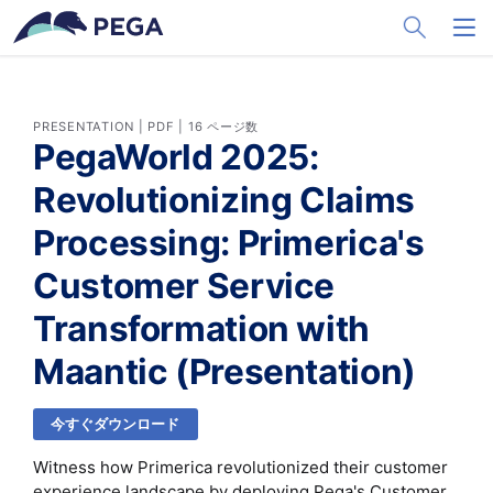
メインコンテンツに飛ぶ
Toggle Sea
Toggl
PRESENTATION | PDF | 16 ページ数
PegaWorld 2025:
Revolutionizing Claims
Processing: Primerica's
Customer Service
Transformation with
Maantic (Presentation)
今すぐダウンロード
Witness how Primerica revolutionized their customer
experience landscape by deploying Pega's Customer