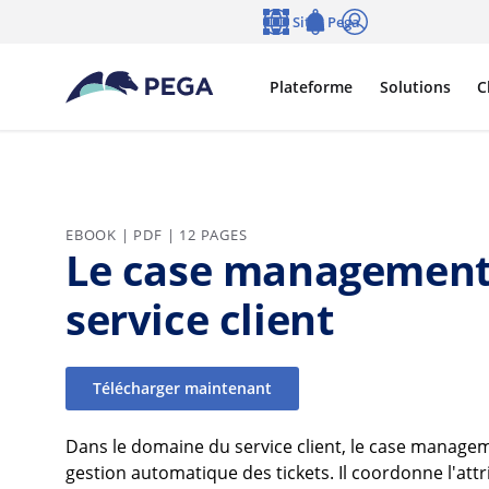
Passer directement au contenu principal
Sites Pega
Langue
Notifications
Se connecter
Plateforme
Solutions
C
EBOOK | PDF | 12 PAGES
Le case management 2
service client
Télécharger maintenant
Dans le domaine du service client, le case manage
gestion automatique des tickets. Il coordonne l'att