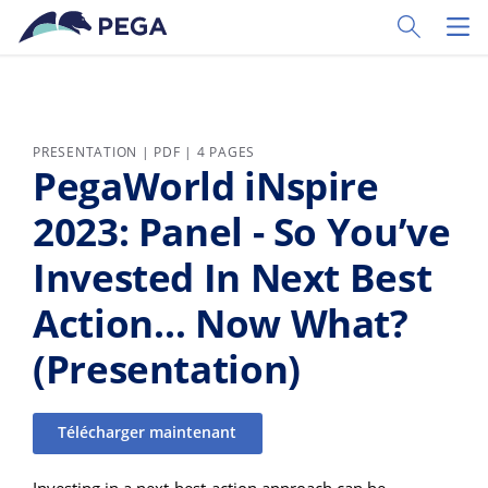
Passer directement au contenu principal
Toggle Sear
Toggl
PRESENTATION | PDF | 4 PAGES
PegaWorld iNspire
2023: Panel - So You’ve
Invested In Next Best
Action… Now What?
(Presentation)
Télécharger maintenant
Investing in a next-best-action approach can be