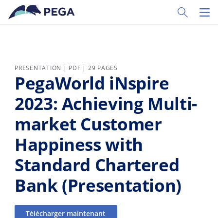
Passer directement au contenu principal
Toggle Sear
Toggl
PRESENTATION | PDF | 29 PAGES
PegaWorld iNspire
2023: Achieving Multi-
market Customer
Happiness with
Standard Chartered
Bank (Presentation)
Télécharger maintenant