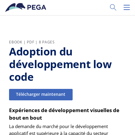
Passer directement au contenu principal
Toggle Sear
Toggl
EBOOK | PDF | 8 PAGES
Adoption du
développement low
code
Télécharger maintenant
Expériences de développement visuelles de
bout en bout
La demande du marché pour le développement
applicatif est supérieure à la capacité du secteur