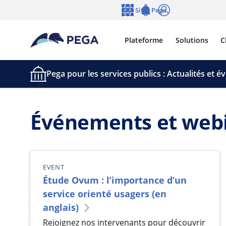
Passer directement au contenu principal
Sites Pega
Langue
Notifications
Se connecter
Plateforme
Solutions
C
Pega pour les services publics : Actualités et 
Événements et web
EVENT
Étude Ovum : l’importance d’un
service orienté usagers (en
anglais)
Rejoignez nos intervenants pour découvrir