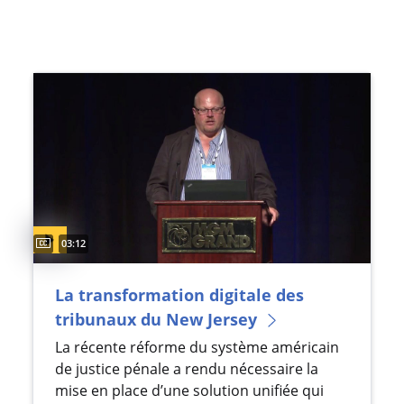
Captions available
Video duration:
03:12
La transformation digitale des
tribunaux du New Jersey
La récente réforme du système américain
de justice pénale a rendu nécessaire la
mise en place d’une solution unifiée qui