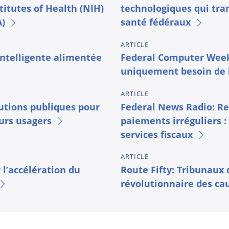
itutes of Health (NIH)
technologiques qui tra
A)
santé fédéraux
ARTICLE
intelligente alimentée
Federal Computer Week
uniquement besoin de l
ARTICLE
tutions publiques pour
Federal News Radio: Re
eurs usagers
paiements irréguliers :
services fiscaux
ARTICLE
l’accélération du
Route Fifty: Tribunaux
révolutionnaire des ca