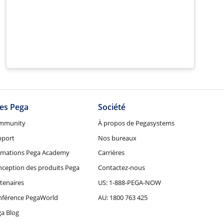
tes Pega
Société
mmunity
À propos de Pegasystems
pport
Nos bureaux
rmations Pega Academy
Carrières
ception des produits Pega
Contactez-nous
tenaires
US: 1-888-PEGA-NOW
nférence PegaWorld
AU: 1800 763 425
a Blog