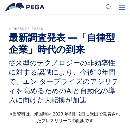
Passer directement au contenu principal
Toggle Sear
Toggl
PRESS RELEASES
最新調査発表 ―「自律型
企業」時代の到来
従来型のテクノロジーの非効率性
に対する認識により、今後10年間
で、エン タープライズのアジリテ
ィを高めるためのAIと自動化の導
入に向けた大転換が加速
※当資料は、米国時間 2023 年6月12日に米国で発表され
たプレスリリースの翻訳です