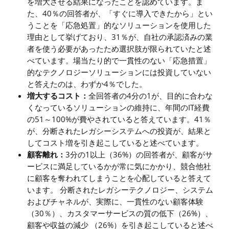
を増大させる結果になったことを認めています。ま
た、40％の回答者が、「すぐに導入できたから」とい
うことを「応急処置」的なソリューションを使用した
理由として挙げており、31％が、自社の承認済みの業
者を使う必要があったため選択肢が限られていたと述
べています。場当たり的で一貫性のない「応急措置」
的なテクノロジーソリューションには投資していない
と答えたのは、わずか4％でした。
増大するコスト：
全回答者の4分の1が、目的に合わな
くなっているソリューションの維持に、年間のIT経費
の51～100%が費やされていると答えています。41％
が、分断されたレガシーシステムへの投資が、結果と
してコスト増を引き起こしていると述べています。
顧客離れ：
3分の1以上（36%）の回答者が、顧客がサ
ービスに満足しているかが常に気にかかり、競合他社
に顧客を奪われてしまうことを心配していると答えて
います。 分断されたレガシーテクノロジー、システム
およびチャネルが、実際に、一貫性のない顧客体験
（30％）、カスタマーサービスの質の低下（26%）、
顧客や収益の減少 （26%）を引き起こしていると述べ