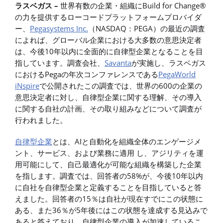
ラスベガス –
世界有数の企業・組織にBuild for Change®
の力を提供するローコードプラットフォームプロバイダ
ー、
Pegasystems Inc.
（NASDAQ：PEGA）の最近の調査
によれば、グローバル企業における大多数の意思決定者
は、今後10年以内に全面的に自律型企業となることを目
指しています。調査会社、
Savanta
が実施し、ラスベガス
におけるPegaの年次コンファレンスである
PegaWorld
iNspire
で公開されたこの調査では、世界の600の企業の
意思決定者に対し、自律型企業に関する理解、その導入
に関する自社の計画、その取り組みなどについて調査が
行われました。
自律型企業
とは、AIと自動化を組織全体のエンゲージメ
ント、サービス、および業務に適用 し、アジリティを運
用可能にして、自己最適化が可能な組織を構築した企業
を指します。調査では、回答者の58%が、今後10年以内
に自社を自律型企業と定義することを目指していると答
えました。回答者の15％は自社が現在すでにこの状態に
ある、また36％が5年後にはこの状態を達成する見込みで
あると答えており、自律型企業の導入が加速しているこ