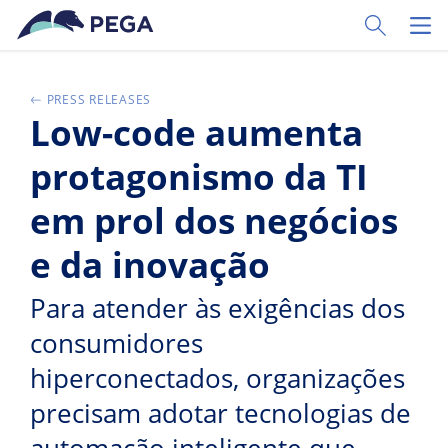
Passer directement au contenu principal
Toggle Sear
Toggl
PRESS RELEASES
Low-code aumenta
protagonismo da TI
em prol dos negócios
e da inovação
Para atender às exigências dos
consumidores
hiperconectados, organizações
precisam adotar tecnologias de