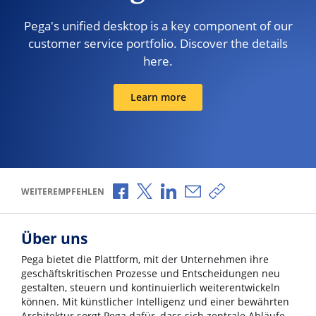
Pega's unified desktop is a key component of our
customer service portfolio. Discover the details
here.
Learn more
Über Facebook teilen
Über X teilen
Über LinkedIn teilen
Über E-Mail teilen
Link zum Teilen ko
WEITEREMPFEHLEN
Über uns
Pega bietet die Plattform, mit der Unternehmen ihre
geschäftskritischen Prozesse und Entscheidungen neu
gestalten, steuern und kontinuierlich weiterentwickeln
können. Mit künstlicher Intelligenz und einer bewährten
Architektur sorgt Pega dafür, dass sich zentrale Abläufe