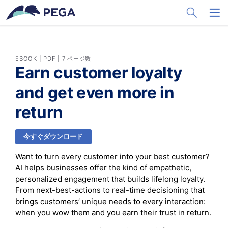
メインコンテンツに飛ぶ
Toggle Sea
Toggl
EBOOK | PDF | 7 ページ数
Earn customer loyalty
and get even more in
return
今すぐダウンロード
Want to turn every customer into your best customer?
AI helps businesses offer the kind of empathetic,
personalized engagement that builds lifelong loyalty.
From next-best-actions to real-time decisioning that
brings customers’ unique needs to every interaction:
when you wow them and you earn their trust in return.