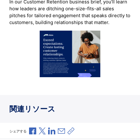
In our Customer Retention business brief, you’ll learn
how leaders are ditching one-size-fits-all sales
pitches for tailored engagement that speaks directly to
customers, building relationships that matter.
関連リソース
Facebookで共有
Xで共有
LinkedInで共有
メールで共有
共有リンクをコピー
シェアする