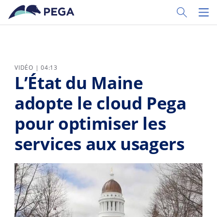
Passer directement au contenu principal
Toggle Sear
Toggl
VIDÉO | 04:13
L’État du Maine
adopte le cloud Pega
pour optimiser les
services aux usagers