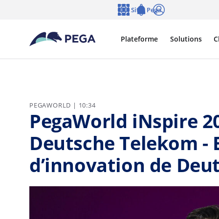
Passer directement au contenu principal
Sites Pega
Langue
Notifications
Se connecter
Plateforme
Solutions
C
PEGAWORLD | 10:34
PegaWorld iNspire 20
Deutsche Telekom - B
d’innovation de Deu