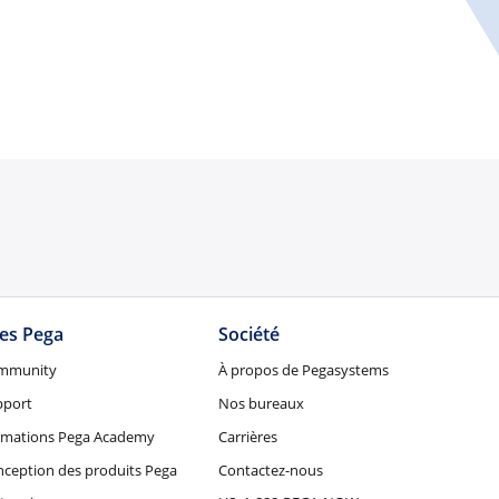
tes Pega
Société
mmunity
À propos de Pegasystems
pport
Nos bureaux
rmations Pega Academy
Carrières
ception des produits Pega
Contactez-nous