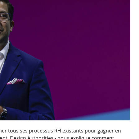
rmer tous ses processus RH existants pour gagner en
sident, Design Authorities - nous explique comment