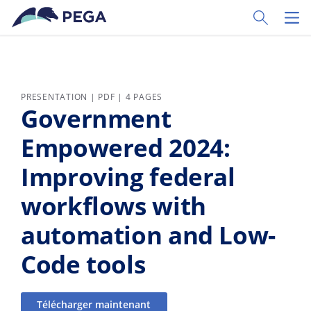
Passer directement au contenu principal
Toggle Sear
Toggl
PRESENTATION | PDF | 4 PAGES
Government
Empowered 2024:
Improving federal
workflows with
automation and Low-
Code tools
Télécharger maintenant