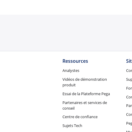
Ressources
Si
Analystes
Co
Vidéos de démonstration
Su
produit
Fo
Essai de la Plateforme Pega
Con
Partenaires et services de
Par
conseil
Co
Centre de confiance
Peg
Sujets Tech
My