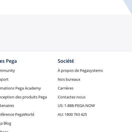
tes Pega
Société
mmunity
À propos de Pegasystems
pport
Nos bureaux
rmations Pega Academy
Carrières
ception des produits Pega
Contactez-nous
tenaires
US: 1-888-PEGA-NOW
nférence PegaWorld
AU: 1800 763 425
a Blog
Pega