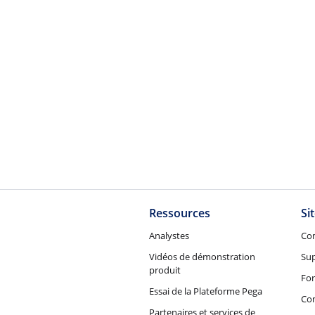
Ressources
Si
Analystes
Co
Vidéos de démonstration
Su
produit
Fo
Essai de la Plateforme Pega
Con
Partenaires et services de