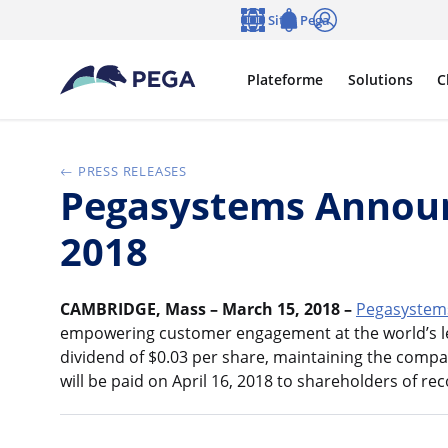
Passer directement au contenu principal
Sites Pega
Langue
Notifications
Se connecter
Plateforme
Solutions
C
PRESS RELEASES
Pegasystems Announ
2018
CAMBRIDGE, Mass – March 15, 2018 –
Pegasystems
empowering customer engagement at the world’s le
dividend of $0.03 per share, maintaining the comp
will be paid on April 16, 2018 to shareholders of reco