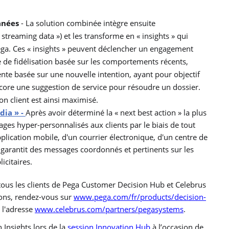
anées
-
La solution combinée intègre ensuite
treaming data ») et les transforme en « insights » qui
Pega. Ces « insights » peuvent déclencher un engagement
e de fidélisation basée sur les comportements récents,
 vente basée sur une nouvelle intention, ayant pour objectif
encore une suggestion de service pour résoudre un dossier.
on client est ainsi maximisé.
dia » -
Après avoir déterminé la « next best action » la plus
es hyper-personnalisés aux clients par le biais de tout
pplication mobile, d'un courrier électronique, d'un centre de
n garantit des messages coordonnés et pertinents sur les
icitaires.
tous les clients de Pega Customer Decision Hub et Celebrus
ons, rendez-vous sur
www.pega.com/fr/products/decision-
à l'adresse
www.celebrus.com/partners/pegasystems
.
Insights lors de la
session Innovation Hub
à l’occasion de