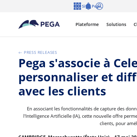
Passer directement au contenu principal
Sites Pega
Langue
Notifications
Se connecter
Plateforme
Solutions
C
PRESS RELEASES
Pega s'associe à Cel
personnaliser et di
avec les clients
En associant les fonctionnalités de capture des donn
l'Intelligence Artificielle (IA), cette nouvelle offre p
clients, pour amél