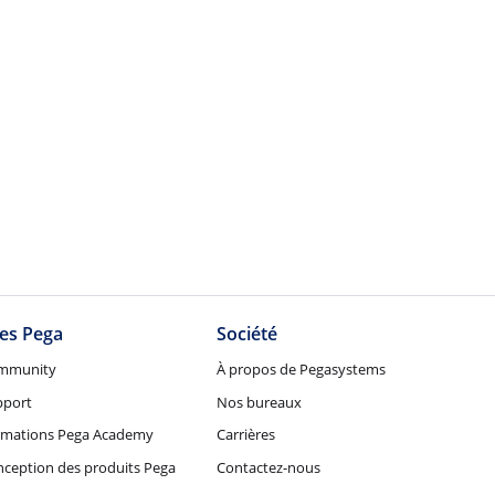
tes Pega
Société
mmunity
À propos de Pegasystems
pport
Nos bureaux
rmations Pega Academy
Carrières
ception des produits Pega
Contactez-nous