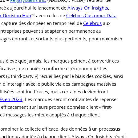
22 –
Pegasystems Inc.
(NASDAQ : PEGA), l’éditeur de
oncé aujourd’hui le lancement de
Always-On Insights
,
r Decision Hub
™ avec celles de
Customer Data
Celebrus
 de capture des données en temps réel de
Celebrus
aux
es entreprises peuvent s'adapter en permanence au
ages entrants et sortants plus pertinents, pour maximiser
us élevé que jamais, les marques peinent à convertir ces
nificatives, de manière conforme et économique. Les
(« third-party ») recueillies par le biais des cookies, ainsi
n d'interagir avec le public via des campagnes massives
isées sont inefficaces, mais certaines deviendront
isés en 2023
. Les marques seront contraintes de repenser
efficacement sur leurs propres données client « first-
les messages les mieux adaptés à chaque client.
de combiner la collecte efficace des données à un processus
t-action » adaptée à chaque client. Always-On Insights réunit