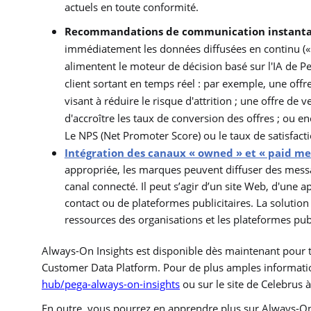
actuels en toute conformité.
Recommandations de communication instant
immédiatement les données diffusées en continu (« s
alimentent le moteur de décision basé sur l'IA de 
client sortant en temps réel : par exemple, une offr
visant à réduire le risque d'attrition ; une offre de
d'accroître les taux de conversion des offres ; ou 
Le NPS (Net Promoter Score) ou le taux de satisfacti
Intégration des canaux « owned » et « paid me
appropriée, les marques peuvent diffuser des messag
canal connecté. Il peut s’agir d’un site Web, d'une a
contact ou de plateformes publicitaires. La solutio
ressources des organisations et les plateformes publ
Always-On Insights est disponible dès maintenant pour 
Customer Data Platform. Pour de plus amples informati
hub/pega-always-on-insights
ou sur le site de Celebrus 
En outre, vous pourrez en apprendre plus sur Always-On 