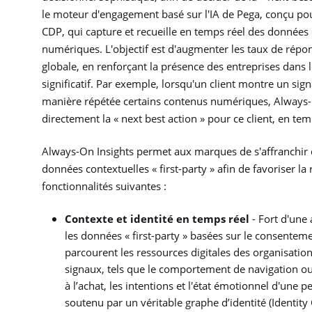
le
moteur d'engagement basé sur l'IA de Pega, conçu pou
CDP, qui capture et recueille en temps réel des données c
numériques. L'objectif est d'augmenter les taux de réponse
globale, en renforçant la présence des entreprises dans
significatif. Par exemple, lorsqu'un client montre un sig
manière répétée certains contenus numériques, Always-On
directement la « next best action » pour ce client, en tem
Always-On Insights permet aux marques de s'affranchir d
données contextuelles « first-party » afin de favoriser l
fonctionnalités suivantes :
Contexte et identité en temps réel
- Fort d'une
les données « first-party » basées sur le consenteme
parcourent les ressources digitales des organisati
signaux, tels que le comportement de navigation ou 
à l’achat, les intentions et l'état émotionnel d'une
soutenu par un véritable graphe d’identité (Identity