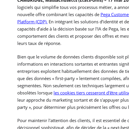
CAMBRIDGE, Massachusetts (États-Unis) –
17 mai 20
logiciels qui simplifie tous vos processus métier, a ann
nouvelle offre combinant les capacités de
Pega Custome
Platform (CDP).
En intégrant les solutions d’identité et
capacités d’aide à la décision basée sur l'IA de Pega, l
comportement des clients et proposer des offres et mess
leurs taux de réponse.
Bien que le volume de données clients disponible soit pl
informations en interactions sortantes et entrantes sig
entreprises exploitent habituellement des données de tiers 
que des données « first-party » lentement compilées, afi
segmentées. Non seulement ces techniques largement util
obsolètes lorsque
les cookies tiers cesseront d'être util
leur approche du marketing sortant et de s'appuyer plus 
party », pour déterminer plus précisément les offres ou 
Pour maintenir l'attention des clients, il est essentiel 
décisionnel sophistiqué, afin de décider de la « next-bes