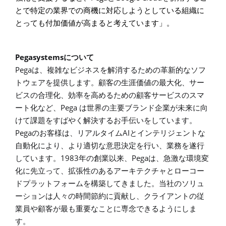
とで特定の業界での商機に対応しようとしている組織に
とっても付加価値が高まると考えています」。
Pegasystems
について
Pega
は、複雑なビジネスを解消するための革新的なソフ
トウェアを提供します。顧客の生涯価値の最大化、サー
ビスの合理化、効率を高めるための顧客サービスのスマ
Pega
ート化など、
は世界の主要ブランド企業が未来に向
けて課題をすばやく解決するお手伝いをしています。
Pega
AI
のお客様は、リアルタイム
とインテリジェントな
自動化により、より適切な意思決定を行い、業務を遂行
1983
Pega
しています。
年の創業以来、
は、急激な環境変
化に先立って、拡張性のあるアーキテクチャとローコー
ドプラットフォームを構築してきました。当社のソリュ
ーションは人々の時間節約に貢献し、クライアントの従
業員や顧客が最も重要なことに専念できるようにしま
す。