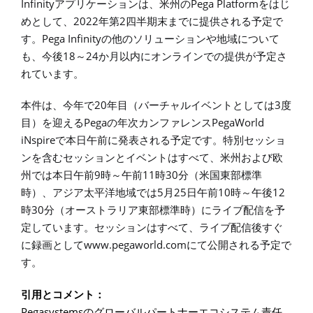
Infinity
Pega Platform
アプリケーションは、米州の
をはじ
2022
2
めとして、
年第
四半期末までに提供される予定で
Pega Infinity
す。
の他のソリューションや地域について
18
24
も、今後
～
か月以内にオンラインでの提供が予定さ
れています。
20
3
本件は、今年で
年目（バーチャルイベントとしては
度
Pega
PegaWorld
目）を迎える
の年次カンファレンス
iNspire
で本日午前に発表される予定です。特別セッショ
ンを含むセッションとイベントはすべて、米州および欧
9
11
30
州では本日午前
時～午前
時
分（米国東部標準
5
25
10
12
時）、アジア太平洋地域では
月
日午前
時～午後
30
時
分（オーストラリア東部標準時）にライブ配信を予
定しています。セッションはすべて、ライブ配信後すぐ
www.pegaworld.com
に録画として
にて公開される予定で
す。
引用とコメント：
Pegasystems
のグローバルパートナーエコシステム責任