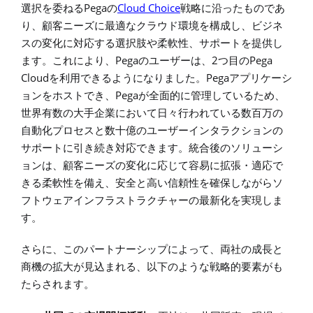
Pega
Cloud Choice
選択を委ねる
の
戦略に沿ったものであ
り、顧客ニーズに最適なクラウド環境を構成し、ビジネ
スの変化に対応する選択肢や柔軟性、サポートを提供し
Pega
2
Pega
ます。これにより、
のユーザーは、
つ目の
Cloud
Pega
を利用できるようになりました。
アプリケーシ
Pega
ョンをホストでき、
が全面的に管理しているため、
世界有数の大手企業において日々行われている数百万の
自動化プロセスと数十億のユーザーインタラクションの
サポートに引き続き対応できます。統合後のソリューシ
ョンは、顧客ニーズの変化に応じて容易に拡張・適応で
きる柔軟性を備え、安全と高い信頼性を確保しながらソ
フトウェアインフラストラクチャーの最新化を実現しま
す。
さらに、このパートナーシップによって、両社の成長と
商機の拡大が見込まれる、以下のような戦略的要素がも
たらされます。