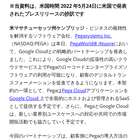
2022
5
24
※当資料は、米国時間
年
月
日に米国で発表
されたプレスリリースの抄訳です
–
米マサチューセッツ州ケンブリッジ
ビジネスの複雑性
Pegasystems Inc.
を解消するソフトウェア会社、
NASDAQ:PEGA
PegaWorld® iNspire
（
）は本日、
におい
Google Cloud
て、
との戦略的パートナーシップを発表し
Google Cloud
ました。これにより、
の拡張性の高いクラ
Pega
ウドサービス上で
のローコードエンタープライズソ
フトウェアの利用が可能になり、顧客のデジタルトラン
スフォーメーションを促進できるようになります。本契
Pega
Pega Cloud
約の一環として、
は
アプリケーションを
Google Cloud
SaaS
上で全面的にホストおよび管理される
Pega
Google Cloud
として提供する予定です。さらに、
と
は、新しい業界別ユースケースへの対応や共同での市場
開拓活動でも協力していく予定です。
Pega
今回のパートナーシップは、顧客側に
の導入方法の