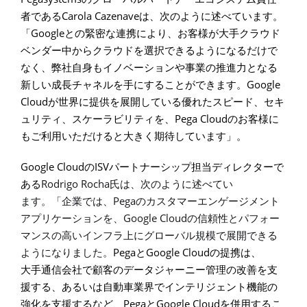
Carola Cazenave
者である
は、次のように述べています。
Google
「
との緊密な連携により、お客様が大手クラウド
ベンダー中からクラウドを選択できるようになるだけで
なく、弊社自身もイノベーションや事業の推進力となる
Google
新しい成長チャネルを手にすることができます。
Cloud
が世界に提供を展開している優れたスピード、セキ
Pega Cloud
ュリティ、スケーラビリティを、
のお客様に
もご利用いただけると大きく期待しています」。
Google Cloud
ISV
の
パートナーシップ担当ディレクターで
Rodrigo Rocha
ある
氏は、次のように述べてい
Pega
ます。「企業では、
のカスタマーエンゲージメント
Google Cloud
アプリケーションを、
の信頼性とパフォー
マンスの高いインフラ上にグローバル規模で展開できる
Pega
Google Cloud
ようになりました。
と
の提携は、
大手通信会社で顧客のデータジャーニー管理の改善を支
援する、あるいは自動車業界でインテリジェント機能の
Pega
Google Cloud
強化を支援するなど、
と
を併用するこ