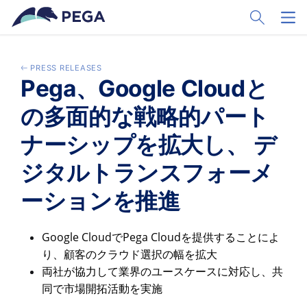
Passer directement au contenu principal
Toggle Sear
Toggl
PRESS RELEASES
Pega、Google Cloudと
の多面的な戦略的パート
ナーシップを拡大し、 デ
ジタルトランスフォーメ
ーションを推進
Google Cloud
Pega Cloud
で
を提供することによ
り、顧客のクラウド選択の幅を拡大
両社が協力して業界のユースケースに
対応し、
共
同で市場開拓活動を実施