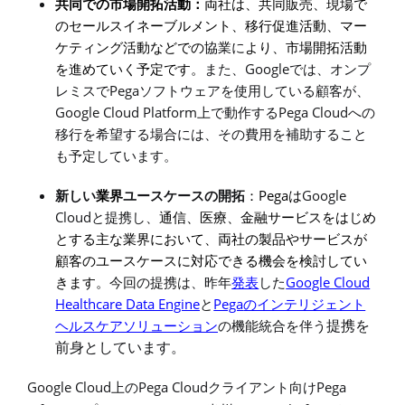
共同での市場開拓活動：
両社は、共同販売、現場で
のセールスイネーブルメント、移行促進活動、マー
ケティング活動などでの
協業に
より、市場開拓活動
Google
を進めていく予定です。
また、
では、オンプ
Pega
レミスで
ソフトウェアを使用している顧客が、
Google Cloud Platform
Pega Cloud
上で動作する
への
移行を希望する場合には、その費用を補助すること
も予定しています。
Pega
Google
新しい
業界
ユースケースの開拓
：
は
Cloud
と提携し、
通信、医療、金融サービスをはじめ
とする主な業界において、両社の製品やサービスが
顧客のユースケースに対応できる機会を検討してい
Google Cloud
きます。
今回の提携は、昨年
発表
した
Healthcare Data Engine
Pega
と
のインテリジェント
提携を
ヘルスケアソリューション
の機能統合を伴う
前身としています
。
Google Cloud
Pega Cloud
Pega
上の
クライアント向け