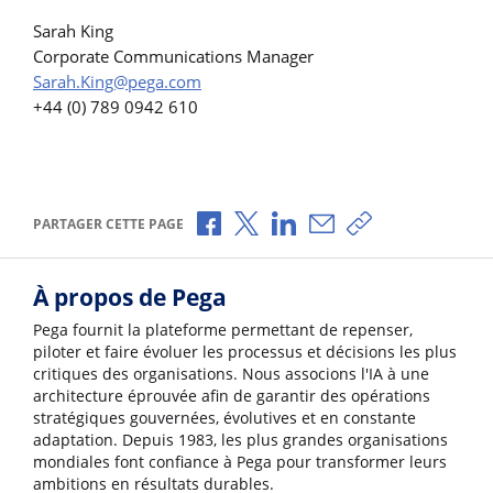
Sarah King
Corporate Communications Manager
Sarah.King@pega.com
+44 (0) 789 0942 610
Partager via Facebook
Partager via X
Partager via LinkedIn
Partager par e-mail
Copier le lien
PARTAGER CETTE PAGE
À propos de Pega
Pega fournit la plateforme permettant de repenser,
piloter et faire évoluer les processus et décisions les plus
critiques des organisations. Nous associons l'IA à une
architecture éprouvée afin de garantir des opérations
stratégiques gouvernées, évolutives et en constante
adaptation. Depuis 1983, les plus grandes organisations
mondiales font confiance à Pega pour transformer leurs
ambitions en résultats durables.