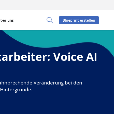
ber uns
Blueprint erstellen
Toggle Search Panel
arbeiter: Voice AI
e bahnbrechende Veränderung bei den
e Hintergründe.