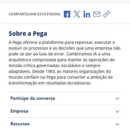
Compartilhar no Facebook
Compartilhar no X
Compartilhar no Li
Compartilhar p
Copiar li
COMPARTILHAR ESTA PÁGINA
Sobre a Pega
A Pega oferece a plataforma para repensar, executar e
evoluir os processos e as decisões que uma empresa não
pode se dar ao luxo de errar. Combinamos IA a uma
arquitetura comprovada para manter as operações de
missão crítica governadas, escaláveis e sempre
adaptáveis. Desde 1983, as maiores organizações do
mundo confiam na Pega para converter a ambição de
transformação em resultados duradouros.
Participe da conversa
Empresa
Recursos