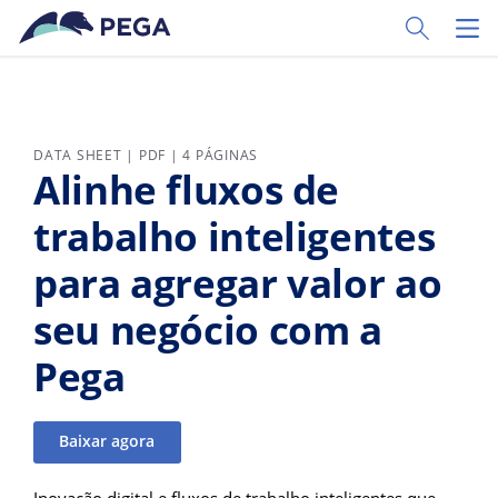
Pular para o conteúdo principal
Toggle Sear
Toggl
DATA SHEET | PDF | 4 PÁGINAS
Alinhe fluxos de
trabalho inteligentes
para agregar valor ao
seu negócio com a
Pega
Baixar agora
Inovação digital e fluxos de trabalho inteligentes que