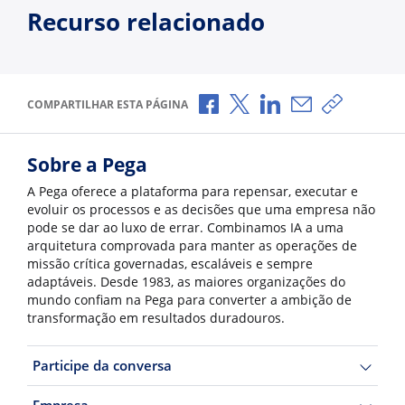
Recurso relacionado
Compartilhar no Facebook
Compartilhar no X
Compartilhar no Li
Compartilhar p
Copiar li
COMPARTILHAR ESTA PÁGINA
Sobre a Pega
A Pega oferece a plataforma para repensar, executar e
evoluir os processos e as decisões que uma empresa não
pode se dar ao luxo de errar. Combinamos IA a uma
arquitetura comprovada para manter as operações de
missão crítica governadas, escaláveis e sempre
adaptáveis. Desde 1983, as maiores organizações do
mundo confiam na Pega para converter a ambição de
transformação em resultados duradouros.
Participe da conversa