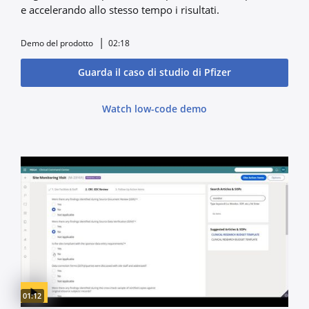
e accelerando allo stesso tempo i risultati.
Demo del prodotto
02:18
Guarda il caso di studio di Pfizer
Watch low-code demo
Video duration:
01:12