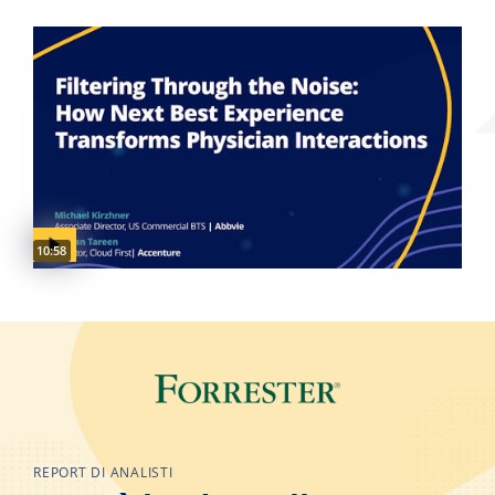
Video duration:
10:58
REPORT DI ANALISTI