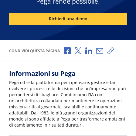
Pega rende possibile.
Richiedi una demo
Condividi via Facebook
Condividi via X
Condividi via LinkedI
Condividi via e-
Copia link
CONDIVIDI QUESTA PAGINA
Informazioni su Pega
Pega offre la piattaforma per ripensare, gestire e far
evolvere i processi e le decisioni che un'impresa non può
permettersi di sbagliare. Combiniamo l'IA con
un'architettura collaudata per mantenere le operazioni
mission-critical governate, scalabili e continuamente
adattabili. Dal 1983, le più grandi organizzazioni del
mondo si sono affidate a Pega per trasformare ambizioni
di cambiamento in risultati duraturi.