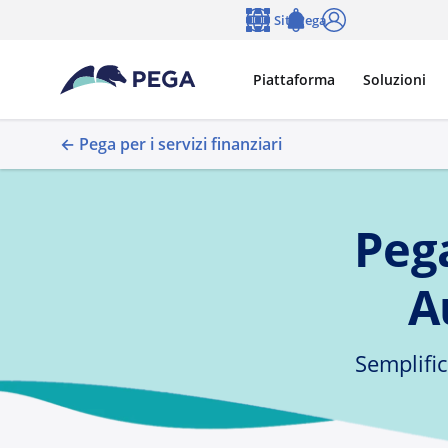
Vai direttamente al contenuto principale
Siti Pega
Lingua
Notifications
Accedi
Piattaforma
Soluzioni
← Pega per i servizi finanziari
Peg
A
Semplific