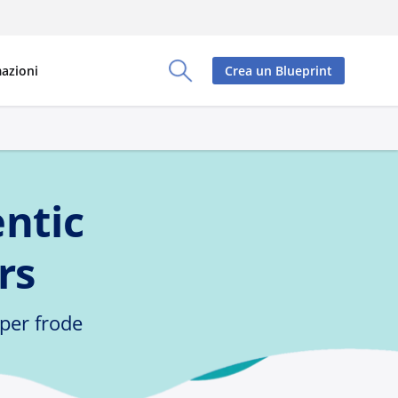
azioni
Crea un Blueprint
Toggle Search Panel
ntic
rs
 per frode