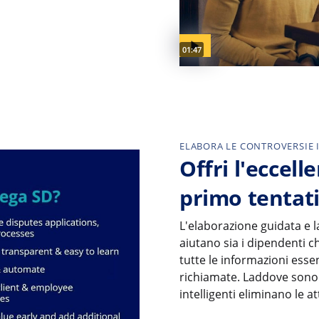
Video duration:
01:47
ELABORA LE CONTROVERSIE 
Offri l'eccell
primo tentat
L'elaborazione guidata e 
aiutano sia i dipendenti che
tutte le informazioni essen
richiamate. Laddove sono n
intelligenti eliminano le at