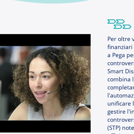
Per oltre v
finanziari 
a Pega per
controver
Smart Dis
combina l'
completam
l'automazi
unificare 
gestire l'i
controver
(STP) not