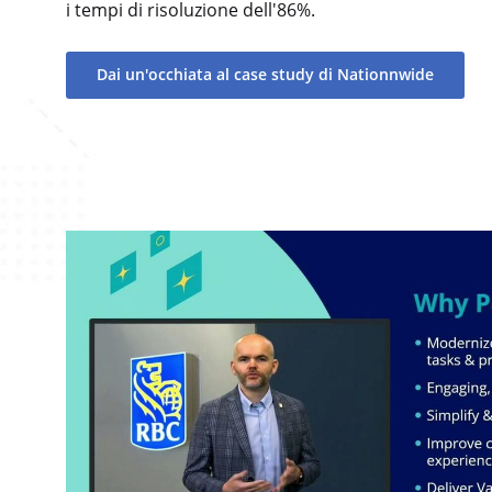
i tempi di risoluzione dell'86%.
Dai un'occhiata al case study di Nationnwide