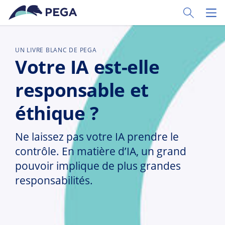
Passer directement au contenu principal
Toggle Sear
Toggl
UN LIVRE BLANC DE PEGA
Votre IA est-elle
responsable et
éthique ?
Ne laissez pas votre IA prendre le
contrôle. En matière d’IA, un grand
pouvoir implique de plus grandes
responsabilités.