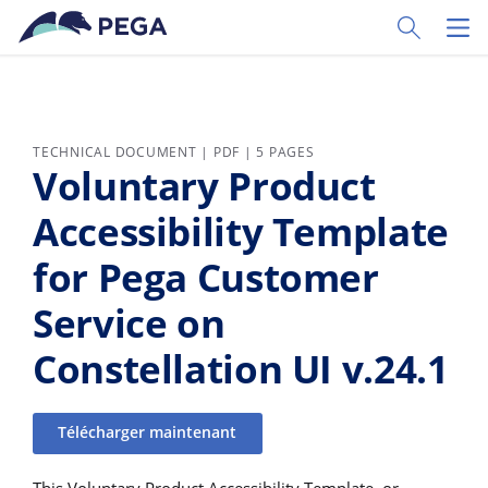
Passer directement au contenu principal
Toggle Sear
Toggl
TECHNICAL DOCUMENT | PDF | 5 PAGES
Voluntary Product
Accessibility Template
for Pega Customer
Service on
Constellation UI v.24.1
Télécharger maintenant
This Voluntary Product Accessibility Template, or