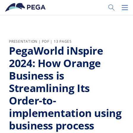
Passer directement au contenu principal
Toggle Sear
Toggl
PRESENTATION | PDF | 13 PAGES
PegaWorld iNspire
2024: How Orange
Business is
Streamlining Its
Order-to-
implementation using
business process