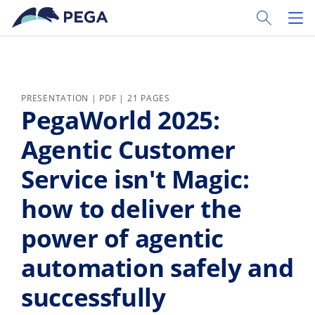
Passer directement au contenu principal
Toggle Sear
Toggl
PRESENTATION | PDF | 21 PAGES
PegaWorld 2025:
Agentic Customer
Service isn't Magic:
how to deliver the
power of agentic
automation safely and
successfully