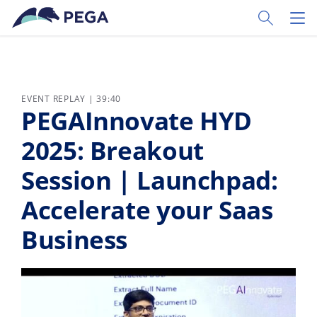
Passer directement au contenu principal
Toggle Sear
Toggl
EVENT REPLAY | 39:40
PEGAInnovate HYD
2025: Breakout
Session | Launchpad:
Accelerate your Saas
Business