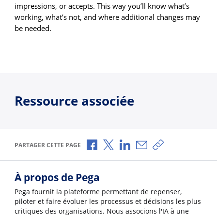
impressions, or accepts. This way you’ll know what’s
working, what’s not, and where additional changes may
be needed.
Ressource associée
Partager via Facebook
Partager via X
Partager via LinkedIn
Partager par e-mail
Copier le lien
PARTAGER CETTE PAGE
À propos de Pega
Pega fournit la plateforme permettant de repenser,
piloter et faire évoluer les processus et décisions les plus
critiques des organisations. Nous associons l'IA à une