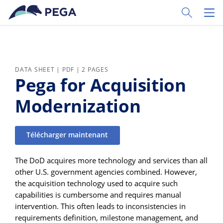
Passer directement au contenu principal
Toggle Sear
Toggl
DATA SHEET | PDF | 2 PAGES
Pega for Acquisition
Modernization
Télécharger maintenant
The DoD acquires more technology and services than all
other U.S. government agencies combined. However,
the acquisition technology used to acquire such
capabilities is cumbersome and requires manual
intervention. This often leads to inconsistencies in
requirements definition, milestone management, and