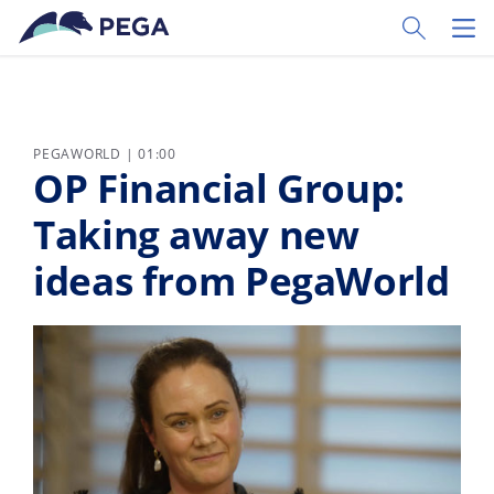
Passer directement au contenu principal
Toggle Sear
Toggl
PEGAWORLD | 01:00
OP Financial Group:
Taking away new
ideas from PegaWorld