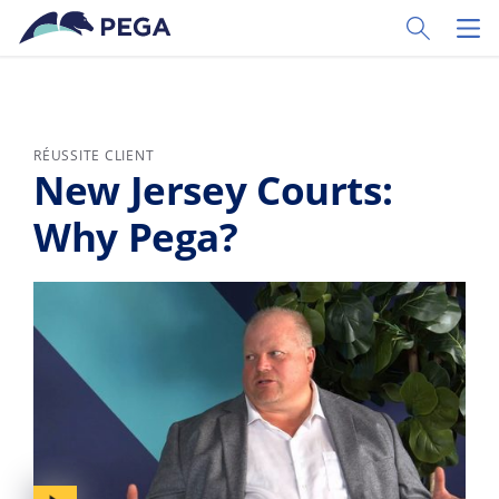
Passer directement au contenu principal
Toggle Sear
Toggl
RÉUSSITE CLIENT
New Jersey Courts:
Why Pega?