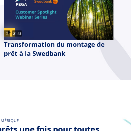
Captions available
Video duration:
21:48
Transformation du montage de
prêt à la Swedbank
UMÉRIQUE
prêts une fois pour toutes