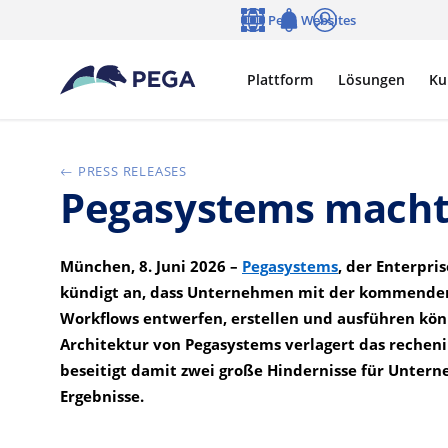
Zum Hauptinhalt wechseln
Pega Websites
Sprache
Notifications
Anmelden
Plattform
Lösungen
Ku
PRESS RELEASES
Pegasystems macht
München, 8. Juni 2026 –
Pegasystems
, der Enterpri
kündigt an, dass Unternehmen mit der kommenden 
Workflows entwerfen, erstellen und ausführen kö
Architektur von Pegasystems verlagert das recheni
beseitigt damit zwei große Hindernisse für Unter
Ergebnisse.