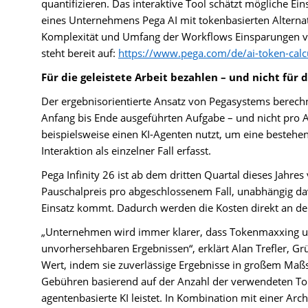
quantifizieren. Das interaktive Tool schätzt mögliche
eines Unternehmens Pega AI mit tokenbasierten Alterna
Komplexität und Umfang der Workflows Einsparungen von
steht bereit auf:
https://www.pega.com/de/ai-token-calc
Für die geleistete Arbeit bezahlen – und nicht fü
Der ergebnisorientierte Ansatz von Pegasystems berechn
Anfang bis Ende ausgeführten Aufgabe – und nicht pro 
beispielsweise einen KI-Agenten nutzt, um eine bestehe
Interaktion als einzelner Fall erfasst.
Pega Infinity 26 ist ab dem dritten Quartal dieses Jahr
Pauschalpreis pro abgeschlossenem Fall, unabhängig dav
Einsatz kommt. Dadurch werden die Kosten direkt an de
„Unternehmen wird immer klarer, dass Tokenmaxxing uns
unvorhersehbaren Ergebnissen“, erklärt Alan Trefler, G
Wert, indem sie zuverlässige Ergebnisse in großem Maßs
Gebühren basierend auf der Anzahl der verwendeten Tok
agentenbasierte KI leistet. In Kombination mit einer Arch