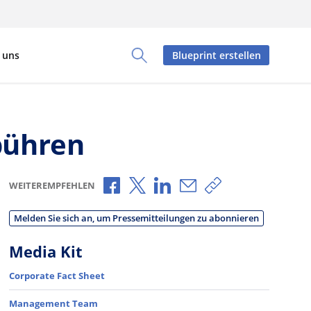
 uns
Blueprint erstellen
Toggle Search Panel
bühren
Über Facebook teilen
Über X teilen
Über LinkedIn teilen
Über E-Mail teilen
Link zum Teilen 
WEITEREMPFEHLEN
Melden Sie sich an, um Pressemitteilungen zu abonnieren
Media Kit
Corporate Fact Sheet
Management Team