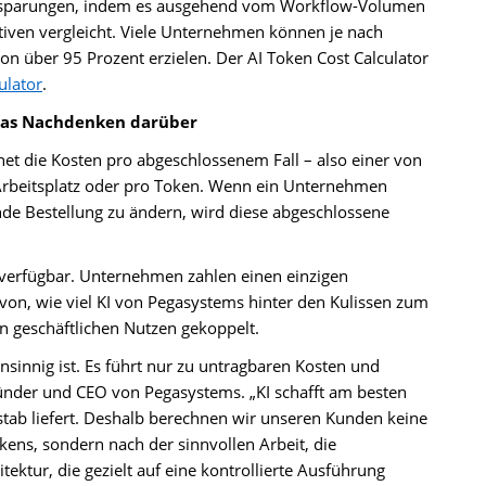
 Einsparungen, indem es ausgehend vom Workflow-Volumen
tiven vergleicht. Viele Unternehmen können je nach
 über 95 Prozent erzielen. Der AI Token Cost Calculator
ulator
.
r das Nachdenken darüber
et die Kosten pro abgeschlossenem Fall – also einer von
Arbeitsplatz oder pro Token. Wenn ein Unternehmen
nde Bestellung zu ändern, wird diese abgeschlossene
es verfügbar. Unternehmen zahlen einen einzigen
on, wie viel KI von Pegasystems hinter den Kulissen zum
n geschäftlichen Nutzen gekoppelt.
innig ist. Es führt nur zu untragbaren Kosten und
ründer und CEO von Pegasystems. „KI schafft am besten
tab liefert. Deshalb berechnen wir unseren Kunden keine
ens, sondern nach der sinnvollen Arbeit, die
itektur, die gezielt auf eine kontrollierte Ausführung