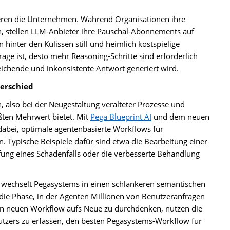
kieren die Unternehmen. Während Organisationen ihre
en, stellen LLM-Anbieter ihre Pauschal-Abonnements auf
hinter den Kulissen still und heimlich kostspielige
ge ist, desto mehr Reasoning-Schritte sind erforderlich
eichende und inkonsistente Antwort generiert wird.
terschied
 also bei der Neugestaltung veralteter Prozesse und
ßten Mehrwert bietet. Mit
Pega Blueprint AI
und dem neuen
abei, optimale agentenbasierte Workflows für
n. Typische Beispiele dafür sind etwa die Bearbeitung einer
fung eines Schadenfalls oder die verbesserte Behandlung
, wechselt Pegasystems in einen schlankeren semantischen
o die Phase, in der Agenten Millionen von Benutzeranfragen
den neuen Workflow aufs Neue zu durchdenken, nutzen die
utzers zu erfassen, den besten Pegasystems-Workflow für