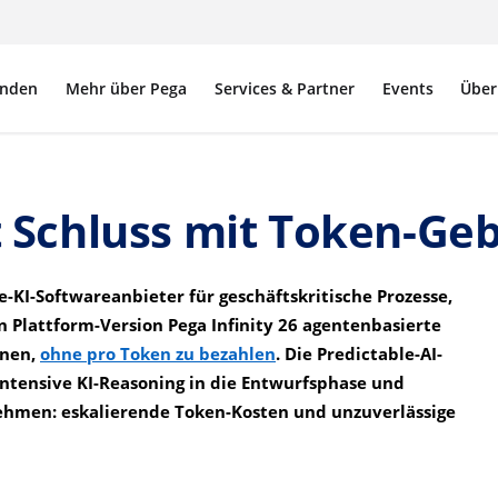
nden
Mehr über Pega
Services & Partner
Events
Über
 Schluss mit Token-Ge
se-KI-Softwareanbieter für geschäftskritische Prozesse,
Plattform-Version Pega Infinity 26 agentenbasierte
nnen,
ohne pro Token zu bezahlen
. Die Predictable-AI-
ntensive KI-Reasoning in die Entwurfsphase und
nehmen: eskalierende Token-Kosten und unzuverlässige