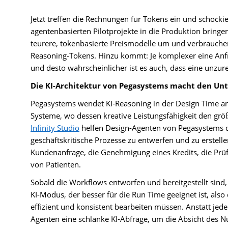
Jetzt treffen die Rechnungen für Tokens ein und schoc
agentenbasierten Pilotprojekte in die Produktion bring
teurere, tokenbasierte Preismodelle um und verbrauchen 
Reasoning-Tokens. Hinzu kommt: Je komplexer eine Anfra
und desto wahrscheinlicher ist es auch, dass eine unzur
Die KI-Architektur von Pegasystems macht den Un
Pegasystems wendet KI-Reasoning in der Design Time an,
Systeme, wo dessen kreative Leistungsfähigkeit den grö
Infinity Studio
helfen Design-Agenten von Pegasystems d
geschäftskritische Prozesse zu entwerfen und zu erstelle
Kundenanfrage, die Genehmigung eines Kredits, die Prü
von Patienten.
Sobald die Workflows entworfen und bereitgestellt sind
KI-Modus, der besser für die Run Time geeignet ist, als
effizient und konsistent bearbeiten müssen. Anstatt je
Agenten eine schlanke KI-Abfrage, um die Absicht des N