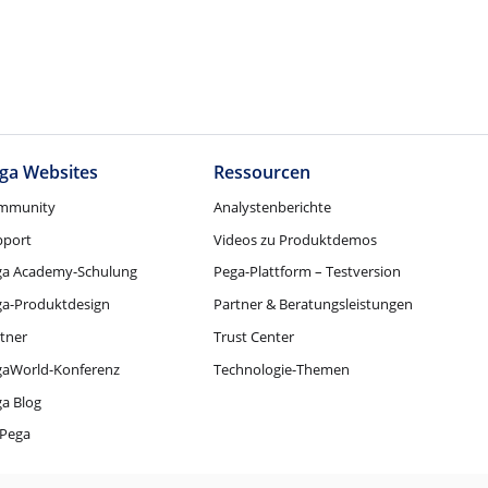
ga Websites
Ressourcen
mmunity
Analystenberichte
pport
Videos zu Produktdemos
ga Academy-Schulung
Pega-Plattform – Testversion
ga-Produktdesign
Partner & Beratungsleistungen
tner
Trust Center
gaWorld-Konferenz
Technologie-Themen
a Blog
Pega