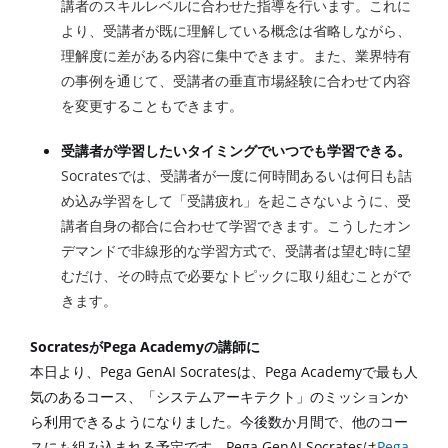
講者のスキルレベルに合わせた指導を行います。これに
より、受講者が既に理解している概念は省略しながら、
理解度に差がある内容に集中できます。また、業界特有
の事例を通じて、受講者の垂直市場経験に合わせて内容
を変更することもできます。
受講者が学習したいタイミングでいつでも学習できる。
Socrates
では、受講者が一度に何時間あるいは何日も詰
め込み学習をして「受講疲れ」を起こさないように、受
講者自身の都合に合わせて学習できます。こうしたオン
デマンドで非線形的な学習方式で、受講者は望む時に望
むだけ、その時点で必要なトピックに取り組むことがで
きます。
Socrates
Pega Academy
が
の講師に
Pega GenAI Socrates
Pega Academy
本日より、
は、
で最も人
気のあるコース、「システムアーキテクト」のミッションか
ら利用できるようになりました。今後数か月間で、他のコー
Pega GenAI Socrates
Pega
スにも組み込まれる予定です。
は