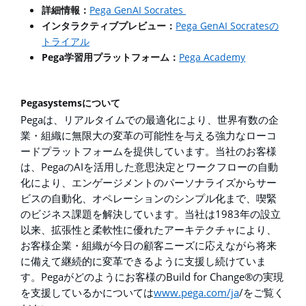
Pega GenAI Socrates
詳細情報：
Pega GenAI Socrates
インタラクティブプレビュー：
の
トライアル
Pega
Pega Academy
学習用プラットフォーム：
Pegasystems
について
Pega
は、リアルタイムでの最適化により、世界有数の企
業・組織に無限大の変革の可能性を与える強力なローコ
ードプラットフォームを提供しています。当社のお客様
Pega
AI
は、
の
を活用した意思決定とワークフローの自動
化により、エンゲージメントのパーソナライズからサー
ビスの自動化、オペレーションのシンプル化まで、喫緊
1983
のビジネス課題を解決しています。当社は
年の設立
以来、拡張性と柔軟性に優れたアーキテクチャにより、
お客様企業・組織が今日の顧客ニーズに応えながら将来
に備えて継続的に変革できるように支援し続けていま
Pega
Build for Change®
す。
がどのようにお客様の
の実現
www.pega.com/ja
/
を支援しているかについては
をご覧く