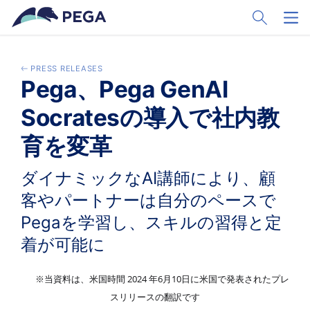
Pular para o conteúdo principal
Toggle Sear
Toggl
PRESS RELEASES
Pega、Pega GenAI
Socratesの導入で社内教
育を変革
ダイナミックなAI講師により、顧
客やパートナーは自分のペースで
Pegaを学習し、スキルの習得と定
着が可能に
2024
6
10
※当資料は、米国時間
年
月
日に米国で発表されたプレ
スリリースの翻訳です