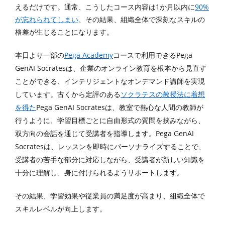
1
90%
えるだけです。通常、こうしたコース内容は
か月以内に
が忘れられてしまい
、その結果、組織全体で深刻なスキルの
格差が生じることになります。
Pega Academy
Pega
本日より一部の
コースで利用できる
GenAI Socrates
は、企業のオンライン教育を根本から見直す
ことができる、インテリジェントなオンデマンド講師を実現
しています。古くから定評のある
ソクラテスの教授法
に着想
Pega GenAI Socrates
を得た
は、教室で熱心な人間の教師が
行うように、学習目標ごとに自由形式の質問を挟みながら、
Pega GenAI
双方向の会話を通じて受講者を指導します。
Socrates
は、レッスンを即時にパーソナライズすることで、
受講者の苦手な部分に対応しながら、受講者が新しい知識を
十分に理解し、身に付けられるようサポートします。
その結果、学習効果や従業員の満足度が高まり、組織全体で
スキルレベルが向上します。