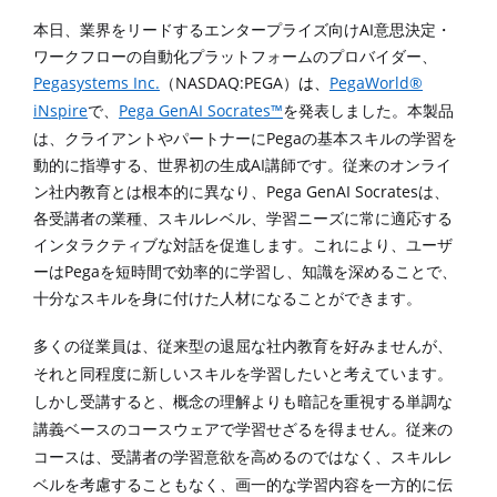
AI
本日、業界をリードするエンタープライズ向け
意思決定・
ワークフローの自動化プラットフォームのプロバイダー、
Pegasystems Inc.
NASDAQ:PEGA
PegaWorld®
（
）
は、
iNspire
Pega GenAI Socrates™
で、
を発表しました。本製品
Pega
は、クライアントやパートナーに
の基本スキルの学習を
AI
動的に指導する、世界初の生成
講師です。従来のオンライ
Pega GenAI Socrates
ン社内教育とは根本的に異なり、
は、
各受講者の業種、スキルレベル、学習ニーズに常に適応する
インタラクティブな対話を促進します。
これにより、ユーザ
Pega
ーは
を短時間で効率的に学習し、知識を深めることで、
十分なスキルを身に付けた人材になることができます。
多くの従業員は、従来型の退屈な社内教育を好みませんが、
それと同程度に新しいスキルを学習したいと考えています。
しかし受講すると、概念の理解よりも暗記を重視する単調な
講義ベースのコースウェアで学習せざるを得ません。従来の
コースは、受講者の学習意欲を高めるのではなく、スキルレ
ベルを考慮することもなく、画一的な学習内容を一方的に伝