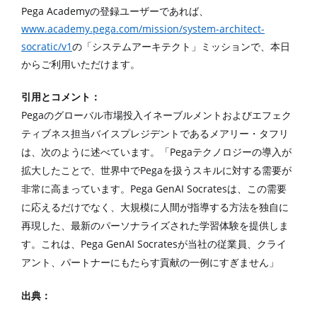
Pega Academy
の登録ユーザーであれば、
www.academy.pega.com/mission/system-architect-
socratic/v1
の「システムアーキテクト」ミッションで、本日
からご利用いただけます。
引用とコメント：
Pega
のグローバル市場投入イネーブルメントおよびエフェク
ティブネス担当バイスプレジデントであるメアリー・タフリ
Pega
は、次のように述べています。「
テクノロジーの導入が
Pega
拡大したことで、世界中で
を扱うスキルに対する需要が
Pega GenAI Socrates
非常に高まっています。
は、この需要
に応えるだけでなく、大規模に人間が指導する方法を独自に
再現した、最新のパーソナライズされた学習体験を提供しま
Pega GenAI Socrates
す。
これは、
が当社の従業員、クライ
アント、パートナーにもたらす貢献の一例にすぎません」
出典：