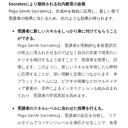
Socrates
により期待される社内教育の改善
Pega GenAI Socrates
AI
は、生成
を独自に応用し、新しい形で
受講者の指導に当たるため、次のような効果が得られます。
受講者に新しいスキルをしっかり身に付けてもらうこと
ができる。
Pega GenAI Socrates
は、受講者が
受動的な
多肢選択式
の
答え
に埋もれさせるのではなく自分の言葉で現実のシ
ナリオを検討するよう促すことで、受講者を指導し、評
価します。このように、新しいスキルを学習したら即時
に応用することが、深い理解と定着につながります。本
プラットフォームには、ビデオや画像などのマルチメデ
ィア要素や、音声によるインタラクションも組み込まれ
ており、受講者の学習意欲を高めます。
受講者のスキルレベルに合わせた指導を行える。
Pega GenAI Socrates
は、受講者の反応を分析し、リア
ルタイムでコンテンツレベルを適応させることで、各受