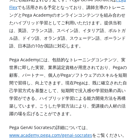
Flex
でも活用される予定となっており、講師主導のトレーニ
Pega Academy
ングと
のオンラインコンテンツを組み合わせ
たハイブリッド学習としてご利用いただけます。提供当初
は、英語、フランス語、スペイン語、イタリア語、ポルトガ
ル語、ドイツ語、オランダ語、スウェーデン語、ポーランド
10
語、日本語の
か国語に対応します。
Pega Academy
には、包括的なトレーニングコンテンツ、実
Pega
世界に即した実習、業界認定資格が用意されており、
の
Pega
顧客、パートナー、個人が
ソフトウェアのスキルを短期
Pega
間で習得し、向上できます。現在
は、既に確立された自
己学習方式を基盤として、短期間で没入感や学習効果の高い
学習ができる、ハイブリッド学習による能力開発方法を再構
築しています。こうした学習方法により、受講後の人材の活
躍の場を広げることができます。
Pega GenAI Socrates
の詳細については、
www.academy.pega.com/genai-socrates
をご覧ください。