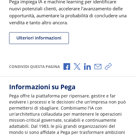
Pega impiega IA e machine learning per identificare
nuovi potenziali clienti, accelerare l'avanzamento delle
opportunità, aumentare la probabilità di concludere una
vendita e tanto altro ancora.
Ulteriori informazioni
Condividi via Facebook
Condividi via X
Condividi via LinkedI
Condividi via e-
Copia link p
CONDIVIDI QUESTA PAGINA
Informazioni su Pega
Pega offre la piattaforma per ripensare, gestire e far
evolvere i processi e le decisioni che un'impresa non può
permettersi di sbagliare. Combiniamo l'IA con
un'architettura collaudata per mantenere le operazioni
mission-critical governate, scalabili e continuamente
adattabili. Dal 1983, le più grandi organizzazioni del
mondo si sono affidate a Pega per trasformare ambizioni