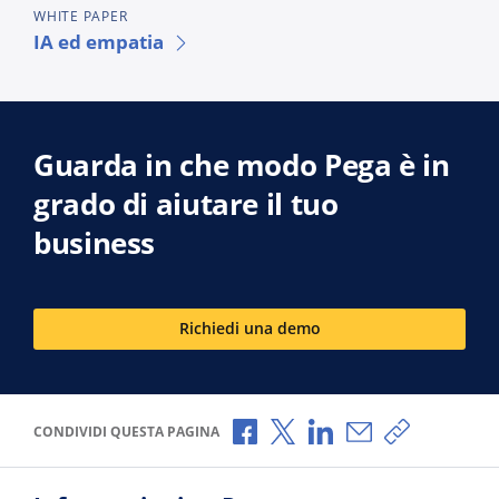
WHITE PAPER
IA ed empatia
Guarda in che modo Pega è in
grado di aiutare il tuo
business
Richiedi una demo
Condividi via Facebook
Condividi via X
Condividi via LinkedI
Condividi via e-
Copia link p
CONDIVIDI QUESTA PAGINA