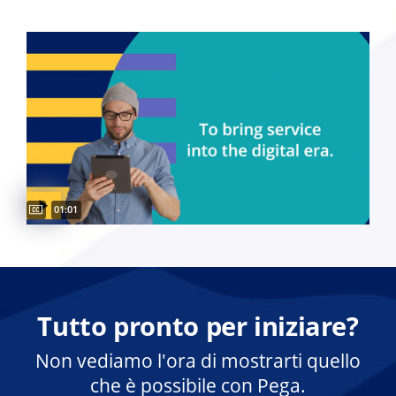
Captions available
Video duration:
01:01
Tutto pronto per iniziare?
Non vediamo l'ora di mostrarti quello
che è possibile con Pega.