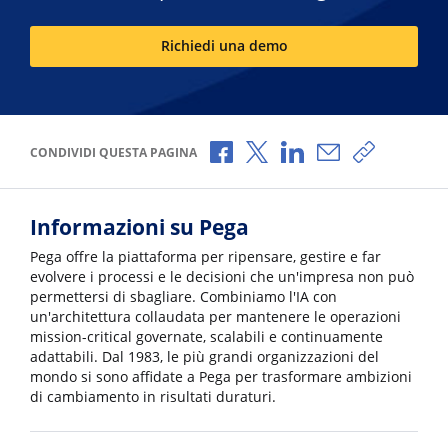
Richiedi una demo
Condividi via Facebook
Condividi via X
Condividi via LinkedI
Condividi via e-
Copia link
CONDIVIDI QUESTA PAGINA
Informazioni su Pega
Pega offre la piattaforma per ripensare, gestire e far
evolvere i processi e le decisioni che un'impresa non può
permettersi di sbagliare. Combiniamo l'IA con
un'architettura collaudata per mantenere le operazioni
mission-critical governate, scalabili e continuamente
adattabili. Dal 1983, le più grandi organizzazioni del
mondo si sono affidate a Pega per trasformare ambizioni
di cambiamento in risultati duraturi.