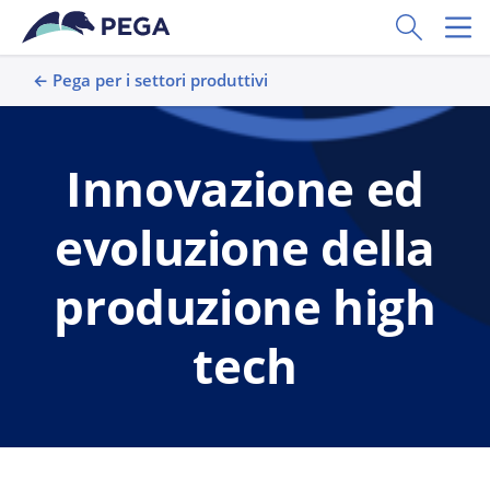
Vai direttamente al contenuto principale
Toggle Sear
Toggl
← Pega per i settori produttivi
Innovazione ed
evoluzione della
produzione high
tech