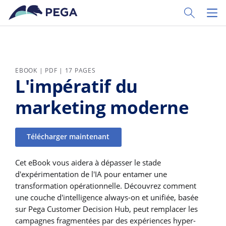
Passer directement au contenu principal
Toggle Sear
Toggl
EBOOK | PDF | 17 PAGES
L'impératif du
marketing moderne
Télécharger maintenant
Cet eBook vous aidera à dépasser le stade
d'expérimentation de l'IA pour entamer une
transformation opérationnelle. Découvrez comment
une couche d'intelligence always-on et unifiée, basée
sur Pega Customer Decision Hub, peut remplacer les
campagnes fragmentées par des expériences hyper-