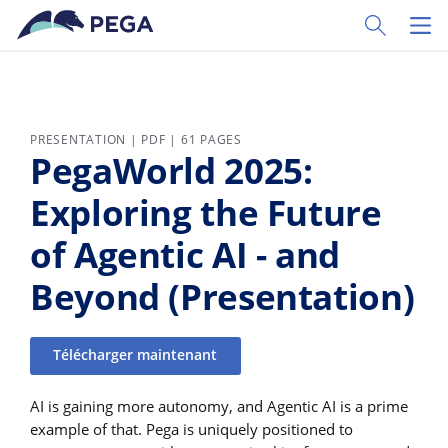
Passer directement au contenu principal
Toggle Sear
Toggl
PRESENTATION | PDF | 61 PAGES
PegaWorld 2025:
Exploring the Future
of Agentic AI - and
Beyond (Presentation)
Télécharger maintenant
AI is gaining more autonomy, and Agentic AI is a prime
example of that. Pega is uniquely positioned to