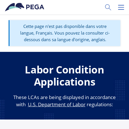
Passer directement au contenu principal
Toggle Sear
Toggl
Cette page n'est pas disponible dans votre
langue, Français. Vous pouvez la consulter ci-
dessous dans sa langue d'origine, anglais.
Labor Condition
Applications
These LCAs are being displayed in accordance
with
U.S. Department of Labor
regulations: