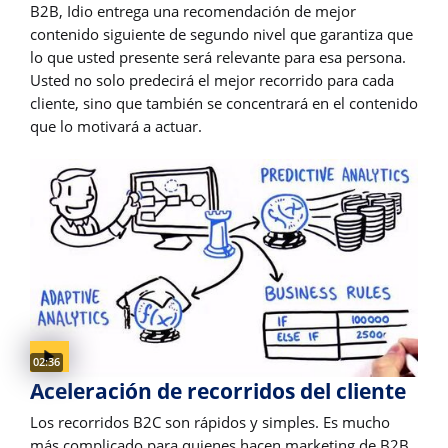
B2B, Idio entrega una recomendación de mejor
contenido siguiente de segundo nivel que garantiza que
lo que usted presente será relevante para esa persona.
Usted no solo predecirá el mejor recorrido para cada
cliente, sino que también se concentrará en el contenido
que lo motivará a actuar.
Video duration:
02:36
Aceleración de recorridos del cliente
Los recorridos B2C son rápidos y simples. Es mucho
más complicado para quienes hacen marketing de B2B.