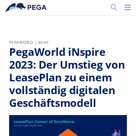
Zum Hauptinhalt wechseln
Toggle Sear
Toggl
PEGAWORLD | 46:49
PegaWorld iNspire
2023: Der Umstieg von
LeasePlan zu einem
vollständig digitalen
Geschäftsmodell