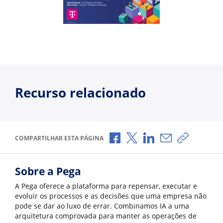
Recurso relacionado
Compartilhar no Facebook
Compartilhar no X
Compartilhar no Li
Compartilhar p
Copiar li
COMPARTILHAR ESTA PÁGINA
Sobre a Pega
A Pega oferece a plataforma para repensar, executar e
evoluir os processos e as decisões que uma empresa não
pode se dar ao luxo de errar. Combinamos IA a uma
arquitetura comprovada para manter as operações de