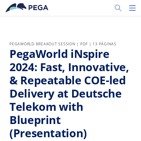
Pular para o conteúdo principal
Toggle Sear
Toggl
PEGAWORLD BREAKOUT SESSION | PDF | 13 PÁGINAS
PegaWorld iNspire
2024: Fast, Innovative,
& Repeatable COE-led
Delivery at Deutsche
Telekom with
Blueprint
(Presentation)