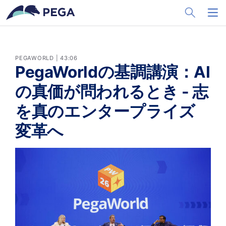
メインコンテンツに飛ぶ
Toggle Sea
Toggl
PEGAWORLD | 43:06
PegaWorldの基調講演：AI
の真価が問われるとき - 志
を真のエンタープライズ
変革へ