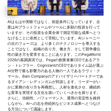
Captions available
AIはもはや実験ではなく、前提条件になっています。企
業はAIプラットフォームやツールに多額の投資を行って
いますが、その投資を企業全体で測定可能な成果へとつ
なげることに依然として苦戦しています。AIジャーニー
の次のフェーズは、より多くのテクノロジーを導入する
ことではなく、組織の在り方、働き方、そして競争優位
性の築き方を変革することにあります。このPegaWorld
2026の基調講演では、Pegaの創業者兼CEOであるアラ
ン・トレフラー、CognizantのCEOでありタイム誌が選ぶ
AI分野で最も影響力のある人物の一人であるラヴィ・ク
マール、Bain Companyのアドバイザリーパートナーであ
るダイアン・レディンガムが対談します。リーダーがい
かに業務の在り方を再構想し、人材を進化させ、継続的
な変革を実現する文化を築いていくべきかを探ります。
さらに、信頼性、パフォーマンス、運用の安定性を維持
しながら、AIへの志を持続的なビジネス成果へとつなげ
る方法について議論します。