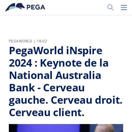
Passer directement au contenu principal
Toggle Sear
Toggl
PEGAWORLD | 18:02
PegaWorld iNspire
2024 : Keynote de la
National Australia
Bank - Cerveau
gauche. Cerveau droit.
Cerveau client.