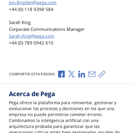
Jon.Brigden@pega.com
+44 (0) 118 9398 584
Sarah King
Corporate Communications Manager
Sarah.King@pega.com
+44 (0) 789 0942 610
Compartir a través de Facebook
Compartir a través de X
Compartir a través de L
Compartir por corr
Copiar enlace
COMPARTIR ESTA PÁGINA
Acerca de Pega
Pega ofrece la plataforma para reinventar, gestionar y
evolucionar los procesos y decisiones en los que una
empresa no puede permitirse cometer errores.
Combinamos la inteligencia artificial con una
arquitectura probada para garantizar que las
operaciones críticas estén bien gestionadas, escalen de